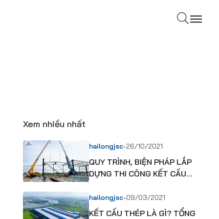
Xem nhiều nhất
-
hailongjsc
26/10/2021
QUY TRÌNH, BIỆN PHÁP LẮP
DỰNG THI CÔNG KẾT CẤU
THÉP NHÀ XƯỞNG CÔNG
NGHIỆP
-
hailongjsc
09/03/2021
KẾT CẤU THÉP LÀ GÌ? TỔNG