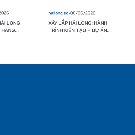
2026
hailongjsc
-
08/06/2026
HẢI LONG
XÂY LẮP HẢI LONG: HÀNH
N HÀNG
TRÌNH KIẾN TẠO – DỰ ÁN
G THỊ
KCN & LOGISTICS “XANH”
I
EHA HẢI PHÒNG 900 TỶ
ĐỒNG THEO TIÊU CHUẨN
ESG QUỐC TẾ