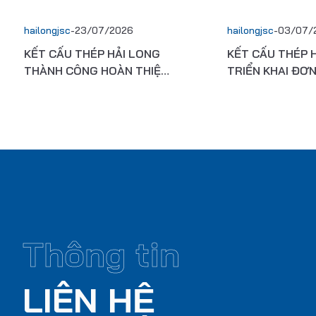
hailongjsc
-
23/07/2026
hailongjsc
-
03/07/
KẾT CẤU THÉP HẢI LONG
KẾT CẤU THÉP 
THÀNH CÔNG HOÀN THIỆN
TRIỂN KHAI ĐƠ
HƠN 2.000 TẤN KẾT CẤU
XUẤT KHẨU SAN
THÉP CHO NHÀ MÁY ĐIỆN
TRƯỜNG TÂY PH
TỬ VINATECH ES
Thông tin
LIÊN HỆ