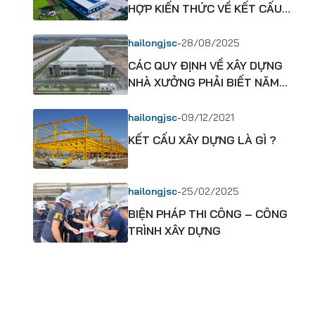
HỢP KIẾN THỨC VỀ KẾT CẤU
THÉP
-
hailongjsc
28/08/2025
CÁC QUY ĐỊNH VỀ XÂY DỰNG
NHÀ XƯỞNG PHẢI BIẾT NĂM
2025
-
hailongjsc
09/12/2021
KẾT CẤU XÂY DỰNG LÀ GÌ ?
-
hailongjsc
25/02/2025
BIỆN PHÁP THI CÔNG – CÔNG
TRÌNH XÂY DỰNG