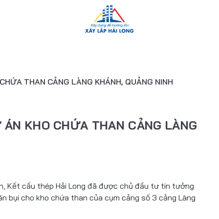
O CHỨA THAN CẢNG LÀNG KHÁNH, QUẢNG NINH
DỰ ÁN KHO CHỨA THAN CẢNG LÀNG
 Kết cấu thép Hải Long đã được chủ đầu tư tin tưởng
ngăn bụi cho kho chứa than của cụm cảng số 3 cảng Làng