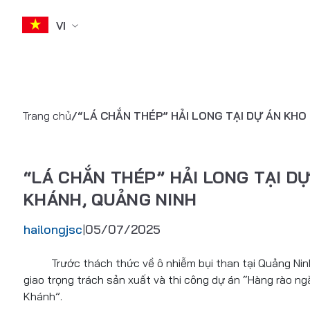
VI
Skip
to
Trang chủ
/
“LÁ CHẮN THÉP” HẢI LONG TẠI DỰ ÁN KH
content
“LÁ CHẮN THÉP” HẢI LONG TẠI 
KHÁNH, QUẢNG NINH
hailongjsc
05/07/2025
|
Trước thách thức về ô nhiễm bụi than tại Quảng Ninh,
giao trọng trách sản xuất và thi công dự án “Hàng rào 
Khánh”.