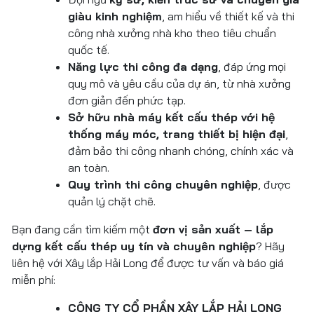
TƯ VẤN THIẾT KẾ
KẾT CẤU THÉP
giàu kinh nghiệm
, am hiểu về thiết kế và thi
công nhà xưởng nhà kho theo tiêu chuẩn
NĂNG LỰC SẢN XUẤT KẾT CẤU THÉP
DỊCH VỤ TƯ VẤN ĐẦU TƯ
quốc tế.
Năng lực thi công đa dạng
, đáp ứng mọi
TƯ VẤN HOÀN THIỆN PHÁP LÝ DỰ ÁN XÂY DỰNG
NĂNG LỰC SẢN XUẤT CONTAINER
quy mô và yêu cầu của dự án, từ nhà xưởng
DỊCH VỤ TƯ VẤN THIẾT KẾ DỰ ÁN
đơn giản đến phức tạp.
Sở hữu nhà máy kết cấu thép với hệ
thống máy móc, trang thiết bị hiện đại
,
đảm bảo thi công nhanh chóng, chính xác và
an toàn.
Quy trình thi công chuyên nghiệp
, được
quản lý chặt chẽ.
Bạn đang cần tìm kiếm một
đơn vị sản xuất – lắp
dựng kết cấu thép uy tín và chuyên nghiệp
? Hãy
liên hệ với Xây lắp Hải Long để được tư vấn và báo giá
miễn phí:
CÔNG TY CỔ PHẦN XÂY LẮP HẢI LONG