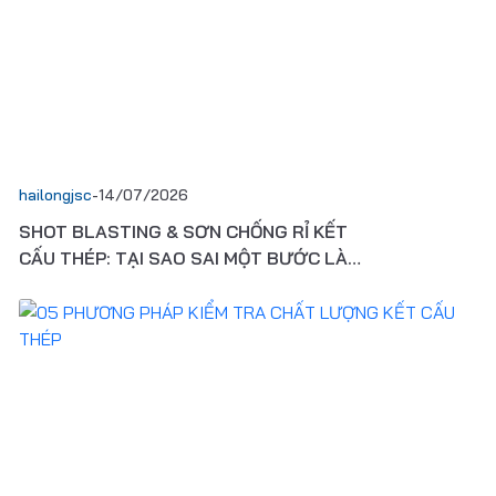
hailongjsc
-
14/07/2026
SHOT BLASTING & SƠN CHỐNG RỈ KẾT
CẤU THÉP: TẠI SAO SAI MỘT BƯỚC LÀ
HỎNG CẢ CÔNG TRÌNH?