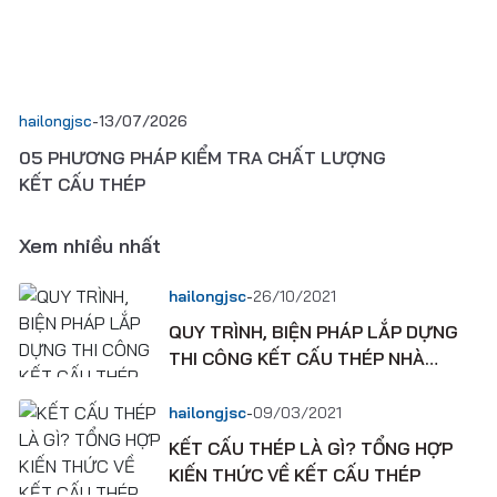
hailongjsc
-
13/07/2026
05 PHƯƠNG PHÁP KIỂM TRA CHẤT LƯỢNG
KẾT CẤU THÉP
Xem nhiều nhất
-
hailongjsc
26/10/2021
QUY TRÌNH, BIỆN PHÁP LẮP DỰNG
THI CÔNG KẾT CẤU THÉP NHÀ
XƯỞNG CÔNG NGHIỆP
-
hailongjsc
09/03/2021
KẾT CẤU THÉP LÀ GÌ? TỔNG HỢP
KIẾN THỨC VỀ KẾT CẤU THÉP