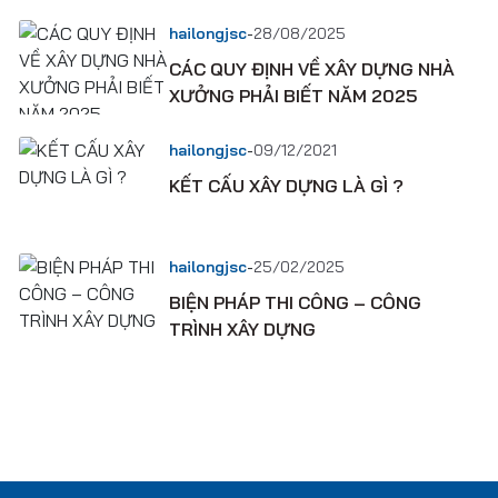
-
hailongjsc
28/08/2025
CÁC QUY ĐỊNH VỀ XÂY DỰNG NHÀ
XƯỞNG PHẢI BIẾT NĂM 2025
-
hailongjsc
09/12/2021
KẾT CẤU XÂY DỰNG LÀ GÌ ?
-
hailongjsc
25/02/2025
BIỆN PHÁP THI CÔNG – CÔNG
TRÌNH XÂY DỰNG