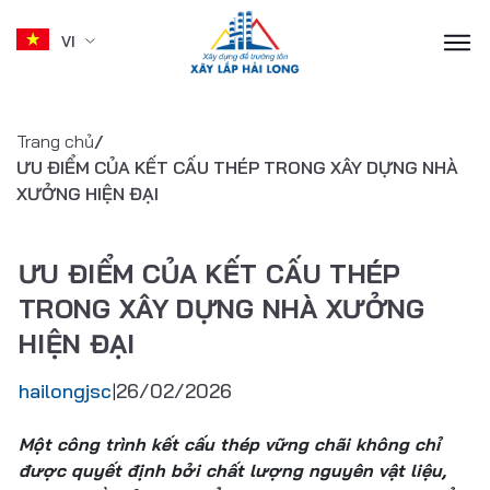
VI
Skip
to
Trang chủ
/
content
ƯU ĐIỂM CỦA KẾT CẤU THÉP TRONG XÂY DỰNG NHÀ
XƯỞNG HIỆN ĐẠI
ƯU ĐIỂM CỦA KẾT CẤU THÉP
TRONG XÂY DỰNG NHÀ XƯỞNG
HIỆN ĐẠI
hailongjsc
26/02/2026
|
Một công trình kết cấu thép vững chãi không chỉ
được quyết định bởi chất lượng nguyên vật liệu,