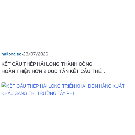
 VẤN HOÀN THIỆN PHÁP LÝ DỰ ÁN XÂY DỰNG
NĂNG LỰC SẢN XUẤT CONTAINER
DỊCH VỤ TƯ VẤN THIẾT KẾ DỰ ÁN
hailongjsc
-
23/07/2026
KẾT CẤU THÉP HẢI LONG THÀNH CÔNG
HOÀN THIỆN HƠN 2.000 TẤN KẾT CẤU THÉP
CHO NHÀ MÁY ĐIỆN TỬ VINATECH ES