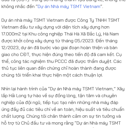
không nhắc đến “
Dự án Nhà máy TSMT Vietnam
“.
Dự án nhà máy TSMT Vietnam được Công Ty TNHH TSMT
Vietnam đầu tư xây dựng với diện tích xây dựng hơn
17.000m2 tại Khu công nghiệp Thái Hà Xã Bắc Lý, Hà Nam
được khởi công xây dựng từ tháng 05/2023. Đến tháng
12/2023, dự án đã bước vào giai đoạn hoàn thiện và bàn
giao cho CĐT, thực hiện đúng theo tiến độ đã cam kết. Cụ
thể, công tác nghiệm thu PCCC đã được thẩm duyệt. Các
thủ tục liên quan đến chứng chỉ hoàn thành đang được
chúng tôi triển khai thực hiện một cách thuận lợi.
Nhìn lại hành trình của “Dự án Nhà máy TSMT Vietnam,” Xây
lắp Hải Long tự hào về sự đồng lòng, tận tâm và chuyên
nghiệp của đội ngũ, tiếp tục tạo nên những nhà máy đáp
ứng đầy đủ các tiêu chí về an toàn, hiệu suất và tiêu chuẩn
chất lượng.
Chúng tôi chân thành cảm ơn sự tin tưởng và
hỗ trợ từ Chủ đầu tư và mong rằng “Dự án Nhà máy TSMT