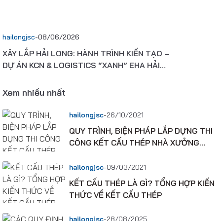
hailongjsc
-
08/06/2026
XÂY LẮP HẢI LONG: HÀNH TRÌNH KIẾN TẠO –
DỰ ÁN KCN & LOGISTICS “XANH” EHA HẢI
PHÒNG 900 TỶ ĐỒNG THEO TIÊU CHUẨN
ESG QUỐC TẾ
Xem nhiều nhất
-
hailongjsc
26/10/2021
QUY TRÌNH, BIỆN PHÁP LẮP DỰNG THI
CÔNG KẾT CẤU THÉP NHÀ XƯỞNG
CÔNG NGHIỆP
-
hailongjsc
09/03/2021
KẾT CẤU THÉP LÀ GÌ? TỔNG HỢP KIẾN
THỨC VỀ KẾT CẤU THÉP
-
hailongjsc
28/08/2025