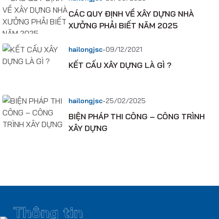
CÁC QUY ĐỊNH VỀ XÂY DỰNG NHÀ
XƯỞNG PHẢI BIẾT NĂM 2025
-
hailongjsc
09/12/2021
KẾT CẤU XÂY DỰNG LÀ GÌ ?
-
hailongjsc
25/02/2025
BIỆN PHÁP THI CÔNG – CÔNG TRÌNH
XÂY DỰNG
Thông tin