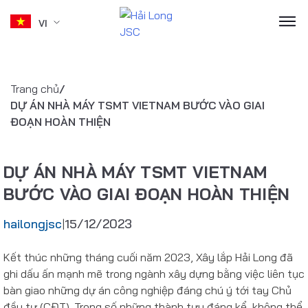
VI
Skip
to
Trang chủ
/
content
DỰ ÁN NHÀ MÁY TSMT VIETNAM BƯỚC VÀO GIAI
ĐOẠN HOÀN THIỆN
DỰ ÁN NHÀ MÁY TSMT VIETNAM
BƯỚC VÀO GIAI ĐOẠN HOÀN THIỆN
hailongjsc
15/12/2023
|
Kết thúc những tháng cuối năm 2023, Xây lắp Hải Long đã
ghi dấu ấn mạnh mẽ trong ngành xây dựng bằng việc liên tục
bàn giao những dự án công nghiệp đáng chú ý tới tay Chủ
đầu tư (CĐT). Trong số những thành tựu đáng kể, không thể