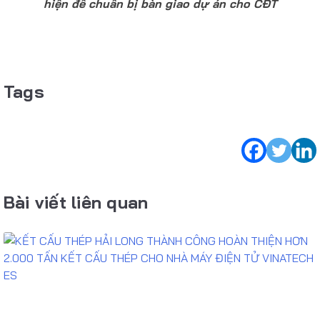
hiện để chuẩn bị bàn giao dự án cho CĐT
Tags
Bài viết liên quan
NĂNG LỰC SẢN XUẤT KẾT CẤU THÉP
DỊCH VỤ TƯ VẤN ĐẦU TƯ