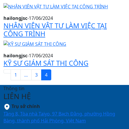
hailongjsc
-
17/06/2024
NHÂN VIÊN VẬT TƯ LÀM VIỆC TẠI
CÔNG TRÌNH
hailongjsc
-
17/06/2024
KỸ SƯ GIÁM SÁT THI CÔNG
1
…
3
4
Thông tin
LIÊN HỆ
Trụ sở chính
Tầng 8, Tòa nhà Taiyo, 97 Bạch Đằng, phường Hồng
Bàng, thành phố Hải Phòng, Việt Nam