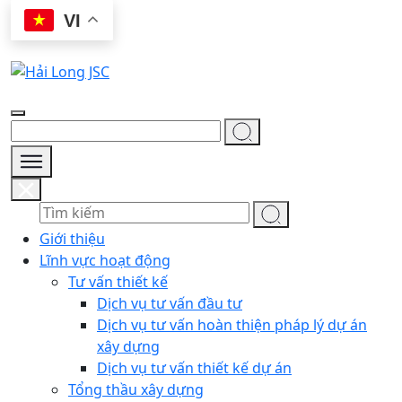
Skip
VI
to
content
Giới thiệu
Lĩnh vực hoạt động
Tư vấn thiết kế
Dịch vụ tư vấn đầu tư
Dịch vụ tư vấn hoàn thiện pháp lý dự án
xây dựng
Dịch vụ tư vấn thiết kế dự án
Tổng thầu xây dựng