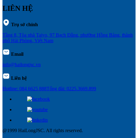
LIÊN HỆ
Trụ sở chính
Tầng 8, Tòa nhà Taiyo, 97 Bạch Đằng, phường Hồng Bàng, thành
phố Hải Phòng, Việt Nam
Email
info@hailongjsc.vn
Liên hệ
Hotline: 084 6625 888
Tổng đài: 0225.3669.899
@1999 HaiLongJSC. All rights reserved.