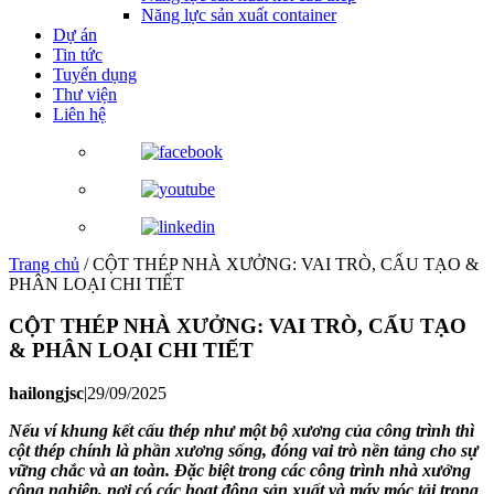
Năng lực sản xuất container
Dự án
Tin tức
Tuyển dụng
Thư viện
Liên hệ
Trang chủ
/
CỘT THÉP NHÀ XƯỞNG: VAI TRÒ, CẤU TẠO &
PHÂN LOẠI CHI TIẾT
CỘT THÉP NHÀ XƯỞNG: VAI TRÒ, CẤU TẠO
& PHÂN LOẠI CHI TIẾT
hailongjsc
|
29/09/2025
Nếu ví khung kết cấu thép như một bộ xương của công trình thì
cột thép chính là phần xương sống, đóng vai trò nền tảng cho sự
vững chắc và an toàn. Đặc biệt trong các công trình nhà xưởng
công nghiệp, nơi có các hoạt động sản xuất và máy móc tải trọng