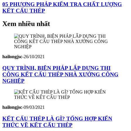
05 PHƯƠNG PHÁP KIỂM TRA CHẤT LƯỢNG
KẾT CẤU THÉP
Xem nhiều nhất
hailongjsc
-
26/10/2021
QUY TRÌNH, BIỆN PHÁP LẮP DỰNG THI
CÔNG KẾT CẤU THÉP NHÀ XƯỞNG CÔNG
NGHIỆP
hailongjsc
-
09/03/2021
KẾT CẤU THÉP LÀ GÌ? TỔNG HỢP KIẾN
THỨC VỀ KẾT CẤU THÉP