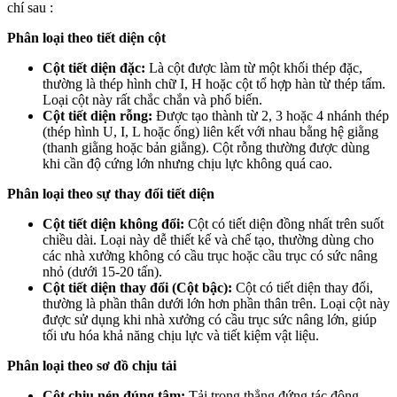
chí sau :
Phân loại theo tiết diện cột
Cột tiết diện đặc:
Là cột được làm từ một khối thép đặc,
thường là thép hình chữ I, H hoặc cột tổ hợp hàn từ thép tấm.
Loại cột này rất chắc chắn và phổ biến.
Cột tiết diện rỗng:
Được tạo thành từ 2, 3 hoặc 4 nhánh thép
(thép hình U, I, L hoặc ống) liên kết với nhau bằng hệ giằng
(thanh giằng hoặc bản giằng). Cột rỗng thường được dùng
khi cần độ cứng lớn nhưng chịu lực không quá cao.
Phân loại theo sự thay đổi tiết diện
Cột tiết diện không đổi:
Cột có tiết diện đồng nhất trên suốt
chiều dài. Loại này dễ thiết kế và chế tạo, thường dùng cho
các nhà xưởng không có cầu trục hoặc cầu trục có sức nâng
nhỏ (dưới 15-20 tấn).
Cột tiết diện thay đổi (Cột bậc):
Cột có tiết diện thay đổi,
thường là phần thân dưới lớn hơn phần thân trên. Loại cột này
được sử dụng khi nhà xưởng có cầu trục sức nâng lớn, giúp
tối ưu hóa khả năng chịu lực và tiết kiệm vật liệu.
Phân loại theo sơ đồ chịu tải
Cột chịu nén đúng tâm:
Tải trọng thẳng đứng tác động