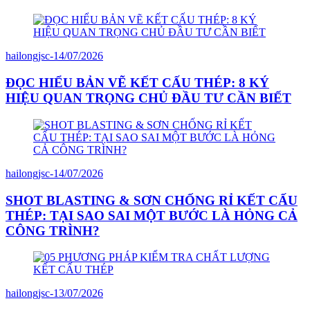
hailongjsc
-
14/07/2026
ĐỌC HIỂU BẢN VẼ KẾT CẤU THÉP: 8 KÝ
HIỆU QUAN TRỌNG CHỦ ĐẦU TƯ CẦN BIẾT
hailongjsc
-
14/07/2026
SHOT BLASTING & SƠN CHỐNG RỈ KẾT CẤU
THÉP: TẠI SAO SAI MỘT BƯỚC LÀ HỎNG CẢ
CÔNG TRÌNH?
hailongjsc
-
13/07/2026