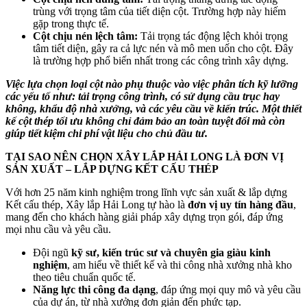
trùng với trọng tâm của tiết diện cột. Trường hợp này hiếm
gặp trong thực tế.
Cột chịu nén lệch tâm:
Tải trọng tác động lệch khỏi trọng
tâm tiết diện, gây ra cả lực nén và mô men uốn cho cột. Đây
là trường hợp phổ biến nhất trong các công trình xây dựng.
Việc lựa chọn loại cột nào phụ thuộc vào việc phân tích kỹ lưỡng
các yếu tố như: tải trọng công trình, có sử dụng cầu trục hay
không, khẩu độ nhà xưởng, và các yêu cầu về kiến trúc. Một thiết
kế cột thép tối ưu không chỉ đảm bảo an toàn tuyệt đối mà còn
giúp tiết kiệm chi phí vật liệu cho chủ đầu tư.
TẠI SAO NÊN CHỌN XÂY LẮP HẢI LONG LÀ ĐƠN VỊ
SẢN XUẤT – LẮP DỰNG KẾT CẤU THÉP
Với hơn 25 năm kinh nghiệm trong lĩnh vực sản xuất & lắp dựng
Kết cấu thép, Xây lắp Hải Long tự hào là
đơn vị uy tín hàng đầu
,
mang đến cho khách hàng giải pháp xây dựng trọn gói, đáp ứng
mọi nhu cầu và yêu cầu.
Đội ngũ
kỹ sư, kiến trúc sư và chuyên gia giàu kinh
nghiệm
, am hiểu về thiết kế và thi công nhà xưởng nhà kho
theo tiêu chuẩn quốc tế.
Năng lực thi công đa dạng
, đáp ứng mọi quy mô và yêu cầu
của dự án, từ nhà xưởng đơn giản đến phức tạp.