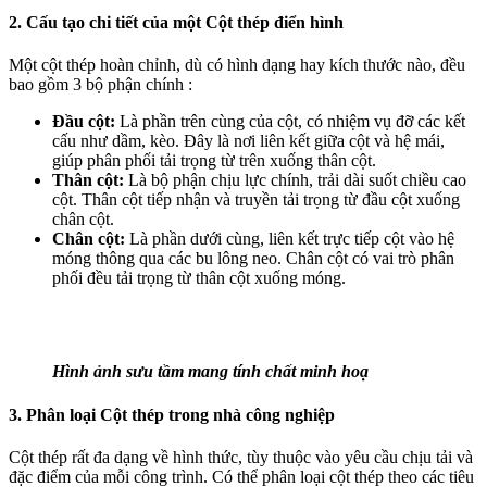
2. Cấu tạo chi tiết của một Cột thép điển hình
Một cột thép hoàn chỉnh, dù có hình dạng hay kích thước nào, đều
bao gồm 3 bộ phận chính :
Đầu cột:
Là phần trên cùng của cột, có nhiệm vụ đỡ các kết
cấu như dầm, kèo. Đây là nơi liên kết giữa cột và hệ mái,
giúp phân phối tải trọng từ trên xuống thân cột.
Thân cột:
Là bộ phận chịu lực chính, trải dài suốt chiều cao
cột. Thân cột tiếp nhận và truyền tải trọng từ đầu cột xuống
chân cột.
Chân cột:
Là phần dưới cùng, liên kết trực tiếp cột vào hệ
móng thông qua các bu lông neo. Chân cột có vai trò phân
phối đều tải trọng từ thân cột xuống móng.
Hình ảnh sưu tầm mang tính chất minh hoạ
3. Phân loại Cột thép trong nhà công nghiệp
Cột thép rất đa dạng về hình thức, tùy thuộc vào yêu cầu chịu tải và
đặc điểm của mỗi công trình. Có thể phân loại cột thép theo các tiêu