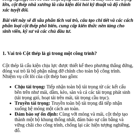
lớn, cột thép nhà xưởng là cấu kiện đòi hỏi kỹ thuật và độ chính
xác tuyệt đối.
Bài viết này sẽ đi sâu phân tích vai trò, cấu tạo chi tiết và các cách
phân loại cột thép phổ biến, cung cấp kiến thức nền tảng cho
sinh viên, kỹ sư và các chủ đầu tư.
1. Vai trò Cột thép là gì trong một công trình?
Cột thép là cấu kiện chịu lực được thiết kế theo phương thẳng đứng,
đóng vai trò là bộ phận nâng đỡ chính cho toàn bộ công trình.
Nhiệm vụ cốt lõi của cột thép bao gồm:
Chịu tải trọng:
Tiếp nhận toàn bộ tải trọng từ các kết cấu
bên trên như mái, dầm, kèo, sàn và cả các tải trọng phát sinh
(tải trọng gió, hoạt tải trên mái, tải trọng cầu trục).
Truyền tải trọng:
Truyền toàn bộ tải trọng đã tiếp nhận
xuống hệ móng một cách an toàn.
Đảm bảo sự ổn định:
Cùng với móng và mái, cột thép tạo
thành một bộ khung thống nhất, đảm bảo sự cân bằng và
vững chãi cho công trình, chống lại các hiện tượng nghiêng,
đổ.