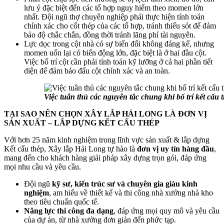
lưu ý đặc biệt đến các tổ hợp nguy hiểm theo momen lớn
nhất. Đội ngũ thợ chuyên nghiệp phải thực hiện tính toán
chính xác cho cốt thép của các tổ hợp, tránh thiếu sót để đảm
bảo độ chắc chắn, đồng thời tránh lãng phí tài nguyên.
Lực dọc trong cột nhà có sự biến đổi không đáng kể, nhưng
momen uốn lại có biến động lớn, đặc biệt là ở hai đầu cột.
Việc bố trí cột cần phải tính toán kỹ lưỡng ở cả hai phần tiết
diện để đảm bảo đấu cột chính xác và an toàn.
Việc tuân thủ các nguyên tắc chung khi bố trí kết cấu 
TẠI SAO NÊN CHỌN XÂY LẮP HẢI LONG LÀ ĐƠN VỊ
SẢN XUẤT – LẮP DỰNG KẾT CẤU THÉP
Với hơn 25 năm kinh nghiệm trong lĩnh vực sản xuất & lắp dựng
Kết cấu thép, Xây lắp Hải Long tự hào là
đơn vị uy tín hàng đầu
,
mang đến cho khách hàng giải pháp xây dựng trọn gói, đáp ứng
mọi nhu cầu và yêu cầu.
Đội ngũ
kỹ sư, kiến trúc sư và chuyên gia giàu kinh
nghiệm
, am hiểu về thiết kế và thi công nhà xưởng nhà kho
theo tiêu chuẩn quốc tế.
Năng lực thi công đa dạng
, đáp ứng mọi quy mô và yêu cầu
của dự án, từ nhà xưởng đơn giản đến phức tạp.