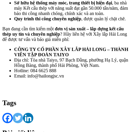
Sở hữu hệ thống máy móc, trang thiết bị hiện đại
, ba nhà
máy Kết cấu thép với năng suất đạt gần 50.000 tấn/năm, đảm
bảo thi công nhanh chóng, chính xác và an toàn.
Quy trình thi công chuyên nghiệp
, được quản lý chặt chẽ.
Bạn đang cần tìm kiếm một
đơn vị sản xuất – lắp dựng kết cấu
thép uy tín và chuyên nghiệp
? Hãy liên hệ với Xây lắp Hải Long
để được tư vấn và báo giá miễn phí:
CÔNG TY CỔ PHẦN XÂY LẮP HẢI LONG – THÀNH
VIÊN TẬP ĐOÀN TAIYO
Địa chỉ: Tòa nhà Taiyo, 97 Bạch Đằng, phường Hạ Lý, quận
Hồng Bàng, thành phố Hải Phòng, Việt Nam.
Hotline: 084 6625 888
Email: info@hailongjsc.vn
Tags