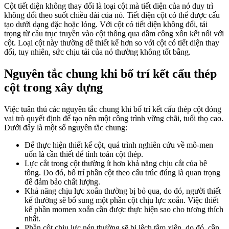
Cột tiết diện không thay đổi là loại cột mà tiết diện của nó duy trì
không đổi theo suốt chiều dài của nó. Tiết diện cột có thể được cấu
tạo dưới dạng đặc hoặc lỏng. Với cột có tiết diện không đổi, tải
trọng từ cầu trục truyền vào cột thông qua dầm công xôn kết nối với
cột. Loại cột này thường dễ thiết kế hơn so với cột có tiết diện thay
đổi, tuy nhiên, sức chịu tải của nó thường không tốt bằng.
Nguyên tắc chung khi bố trí kết cấu thép
cột trong xây dựng
Việc tuân thủ các nguyên tắc chung khi bố trí kết cấu thép cột đóng
vai trò quyết định để tạo nên một công trình vững chãi, tuổi thọ cao.
Dưới đây là một số nguyên tắc chung:
Để thực hiện thiết kế cột, quá trình nghiên cứu về mô-men
uốn là cần thiết để tính toán cột thép.
Lực cắt trong cột thường ít hơn khả năng chịu cắt của bê
tông. Do đó, bố trí phần cột theo cấu trúc đúng là quan trọng
để đảm bảo chất lượng.
Khả năng chịu lực xoắn thường bị bỏ qua, do đó, người thiết
kế thường sẽ bổ sung một phần cột chịu lực xoắn. Việc thiết
kế phần momen xoắn cần được thực hiện sao cho tương thích
nhất.
Phần cột chịu lực nén thường sẽ bị lệch tâm xiên, do đó, cần