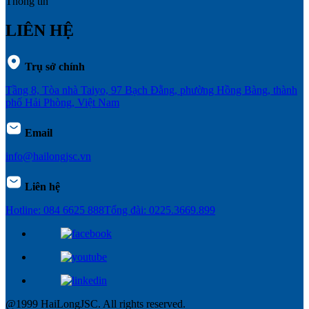
Thông tin
LIÊN HỆ
Trụ sở chính
Tầng 8, Tòa nhà Taiyo, 97 Bạch Đằng, phường Hồng Bàng, thành
phố Hải Phòng, Việt Nam
Email
info@hailongjsc.vn
Liên hệ
Hotline: 084 6625 888
Tổng đài: 0225.3669.899
@1999 HaiLongJSC. All rights reserved.