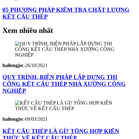
05 PHƯƠNG PHÁP KIỂM TRA CHẤT LƯỢNG
KẾT CẤU THÉP
Xem nhiều nhất
hailongjsc
-
26/10/2021
QUY TRÌNH, BIỆN PHÁP LẮP DỰNG THI
CÔNG KẾT CẤU THÉP NHÀ XƯỞNG CÔNG
NGHIỆP
hailongjsc
-
09/03/2021
KẾT CẤU THÉP LÀ GÌ? TỔNG HỢP KIẾN
THỨC VỀ KẾT CẤU THÉP