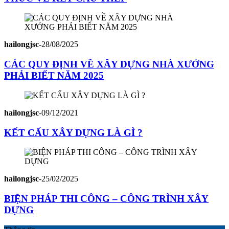
hailongjsc
-
28/08/2025
CÁC QUY ĐỊNH VỀ XÂY DỰNG NHÀ XƯỞNG
PHẢI BIẾT NĂM 2025
hailongjsc
-
09/12/2021
KẾT CẤU XÂY DỰNG LÀ GÌ ?
hailongjsc
-
25/02/2025
BIỆN PHÁP THI CÔNG – CÔNG TRÌNH XÂY
DỰNG