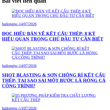
Bài viết liên quan
hailongjsc
-
14/07/2026
ĐỌC HIỂU BẢN VẼ KẾT CẤU THÉP: 8 KÝ
HIỆU QUAN TRỌNG CHỦ ĐẦU TƯ CẦN BIẾT
hailongjsc
-
14/07/2026
SHOT BLASTING & SƠN CHỐNG RỈ KẾT CẤU
THÉP: TẠI SAO SAI MỘT BƯỚC LÀ HỎNG CẢ
CÔNG TRÌNH?
hailongjsc
-
13/07/2026