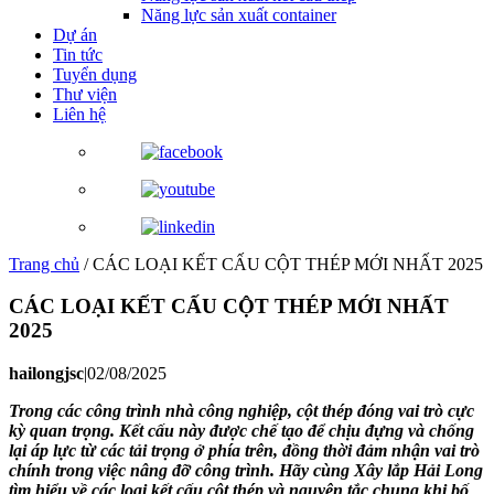
Năng lực sản xuất container
Dự án
Tin tức
Tuyển dụng
Thư viện
Liên hệ
Trang chủ
/
CÁC LOẠI KẾT CẤU CỘT THÉP MỚI NHẤT 2025
CÁC LOẠI KẾT CẤU CỘT THÉP MỚI NHẤT
2025
hailongjsc
|
02/08/2025
Trong các công trình nhà công nghiệp, cột thép đóng vai trò cực
kỳ quan trọng. Kết cấu này được chế tạo để chịu đựng và chống
lại áp lực từ các tải trọng ở phía trên, đồng thời đảm nhận vai trò
chính trong việc nâng đỡ công trình. Hãy cùng Xây lắp Hải Long
tìm hiểu về các loại kết cấu cột thép và nguyên tắc chung khi bố