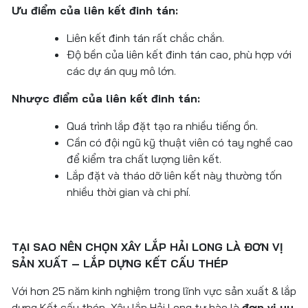
Ưu điểm của liên kết đinh tán:
Liên kết đinh tán rất chắc chắn.
Độ bền của liên kết đinh tán cao, phù hợp với
các dự án quy mô lớn.
Nhược điểm của liên kết đinh tán:
Quá trình lắp đặt tạo ra nhiều tiếng ồn.
Cần có đội ngũ kỹ thuật viên có tay nghề cao
để kiểm tra chất lượng liên kết.
Lắp đặt và tháo dỡ liên kết này thường tốn
nhiều thời gian và chi phí.
TẠI SAO NÊN CHỌN XÂY LẮP HẢI LONG LÀ ĐƠN VỊ
SẢN XUẤT – LẮP DỰNG KẾT CẤU THÉP
Với hơn 25 năm kinh nghiệm trong lĩnh vực sản xuất & lắp
dựng Kết cấu thép, Xây lắp Hải Long tự hào là
đơn vị uy