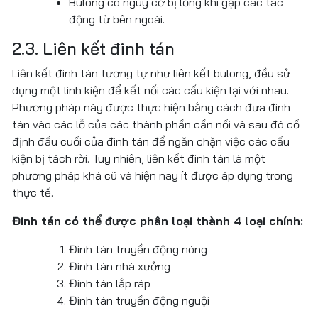
Bulong có nguy cơ bị lỏng khi gặp các tác
động từ bên ngoài.
2.3. Liên kết đinh tán
Liên kết đinh tán tương tự như liên kết bulong, đều sử
dụng một linh kiện để kết nối các cấu kiện lại với nhau.
Phương pháp này được thực hiện bằng cách đưa đinh
tán vào các lỗ của các thành phần cần nối và sau đó cố
định đầu cuối của đinh tán để ngăn chặn việc các cấu
kiện bị tách rời. Tuy nhiên, liên kết đinh tán là một
phương pháp khá cũ và hiện nay ít được áp dụng trong
thực tế.
TƯ VẤN THIẾT KẾ
KẾT CẤU THÉP
Đinh tán có thể được phân loại thành 4 loại chính:
NĂNG LỰC SẢN XUẤT KẾT CẤU THÉP
DỊCH VỤ TƯ VẤN ĐẦU TƯ
Đinh tán truyền động nóng
TƯ VẤN HOÀN THIỆN PHÁP LÝ DỰ ÁN XÂY DỰNG
NĂNG LỰC SẢN XUẤT CONTAINER
Đinh tán nhà xưởng
Đinh tán lắp ráp
DỊCH VỤ TƯ VẤN THIẾT KẾ DỰ ÁN
Đinh tán truyền động nguội