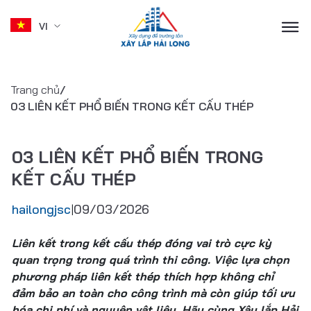
VI
Skip
to
Trang chủ
/
content
03 LIÊN KẾT PHỔ BIẾN TRONG KẾT CẤU THÉP
03 LIÊN KẾT PHỔ BIẾN TRONG
KẾT CẤU THÉP
hailongjsc
09/03/2026
|
Liên kết trong kết cấu thép đóng vai trò cực kỳ
quan trọng trong quá trình thi công. Việc lựa chọn
phương pháp liên kết thép thích hợp không chỉ
đảm bảo an toàn cho công trình mà còn giúp tối ưu
hóa chi phí và nguyên vật liệu. Hãy cùng Xây lắp Hải