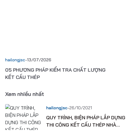
hailongjsc
-
13/07/2026
05 PHƯƠNG PHÁP KIỂM TRA CHẤT LƯỢNG
KẾT CẤU THÉP
Xem nhiều nhất
-
hailongjsc
26/10/2021
QUY TRÌNH, BIỆN PHÁP LẮP DỰNG
THI CÔNG KẾT CẤU THÉP NHÀ
XƯỞNG CÔNG NGHIỆP