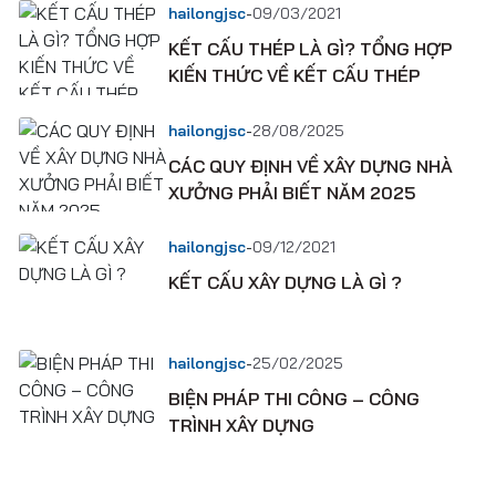
-
hailongjsc
09/03/2021
KẾT CẤU THÉP LÀ GÌ? TỔNG HỢP
KIẾN THỨC VỀ KẾT CẤU THÉP
-
hailongjsc
28/08/2025
CÁC QUY ĐỊNH VỀ XÂY DỰNG NHÀ
XƯỞNG PHẢI BIẾT NĂM 2025
-
hailongjsc
09/12/2021
KẾT CẤU XÂY DỰNG LÀ GÌ ?
-
hailongjsc
25/02/2025
BIỆN PHÁP THI CÔNG – CÔNG
TRÌNH XÂY DỰNG