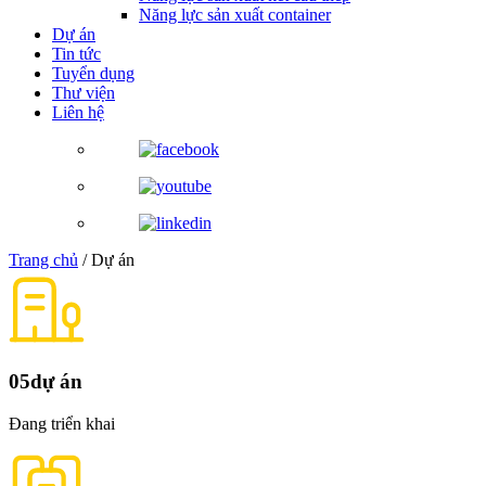
Năng lực sản xuất container
Dự án
Tin tức
Tuyển dụng
Thư viện
Liên hệ
Trang chủ
/
Dự án
05
dự án
Đang triển khai