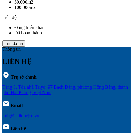
30.000m2
100.000m2
Tiến độ
Đang triển khai
Đã hoàn thành
Tìm dự án
Thông tin
LIÊN HỆ
Trụ sở chính
Tầng 8, Tòa nhà Taiyo, 97 Bạch Đằng, phường Hồng Bàng, thành
phố Hải Phòng, Việt Nam
Email
info@hailongjsc.vn
Liên hệ